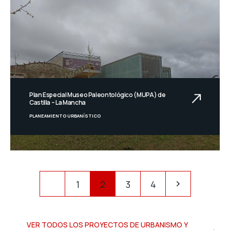
Plan Especial Museo Paleontológico (MUPA) de
Castilla – La Mancha
PLANEAMIENTO URBANÍSTICO
1
2
3
4
VER TODOS LOS PROYECTOS DE URBANISMO Y