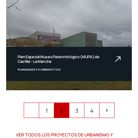
Plan Especial Museo Paleontológico (MUPA) de
Castilla – La Mancha
PLANEAMIENTO URBANÍSTICO
1
2
3
4
VER TODOS LOS PROYECTOS DE URBANISMO Y