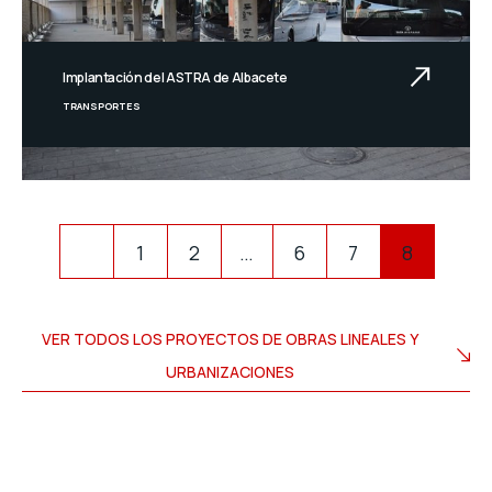
Implantación del ASTRA de Albacete
TRANSPORTES
1
2
…
6
7
8
VER TODOS LOS PROYECTOS DE OBRAS LINEALES Y
URBANIZACIONES