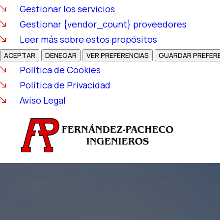
Gestionar los servicios
Gestionar {vendor_count} proveedores
Leer más sobre estos propósitos
ACEPTAR
DENEGAR
VER PREFERENCIAS
GUARDAR PREFER
Política de Cookies
Política de Privacidad
Aviso Legal