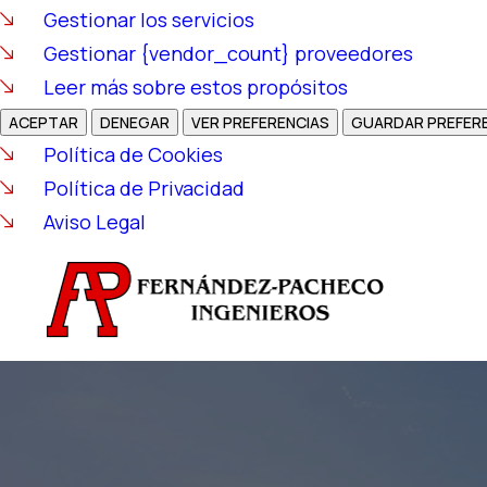
Gestionar los servicios
Gestionar {vendor_count} proveedores
Leer más sobre estos propósitos
ACEPTAR
DENEGAR
VER PREFERENCIAS
GUARDAR PREFER
Política de Cookies
Política de Privacidad
Aviso Legal