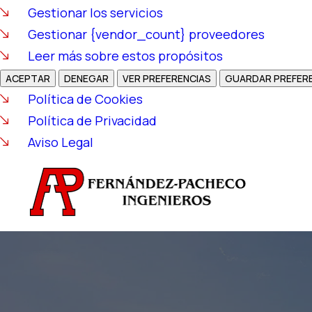
Gestionar los servicios
Gestionar {vendor_count} proveedores
Leer más sobre estos propósitos
ACEPTAR
DENEGAR
VER PREFERENCIAS
GUARDAR PREFER
Política de Cookies
Política de Privacidad
Aviso Legal