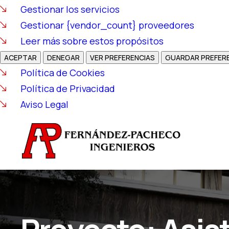
Gestionar los servicios
Gestionar {vendor_count} proveedores
Leer más sobre estos propósitos
ACEPTAR
DENEGAR
VER PREFERENCIAS
GUARDAR PREFER
Política de Cookies
Política de Privacidad
Aviso Legal