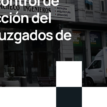
control de
cción del
 juzgados de