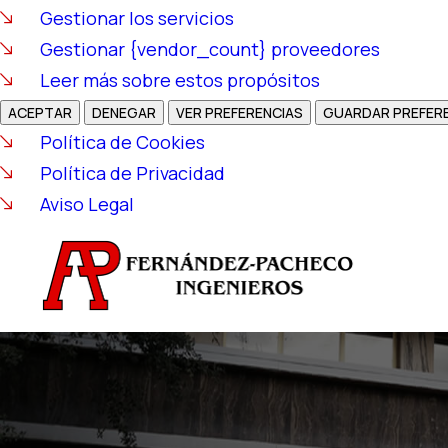
Gestionar los servicios
Gestionar {vendor_count} proveedores
Leer más sobre estos propósitos
ACEPTAR
DENEGAR
VER PREFERENCIAS
GUARDAR PREFER
Política de Cookies
Política de Privacidad
Aviso Legal